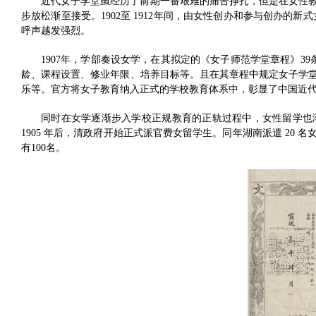
近代女子学堂虽经历了前期一番艰难的痛苦挣扎，但是在女性
步放松渐至接受。1902至 1912年间，由女性创办和参与创办的新
呼声越发强烈。
1907年，学部奏设女学，在其拟定的《女子师范学堂章程》3
龄、课程设置、修业年限、培养目标等。且在其章程中规定女子学
乐等。官方将女子教育纳入正式的学校教育体系中，彰显了中国近
同时在女学逐渐步入学校正规教育的正轨过程中，女性留学也
1905 年后，清政府开始正式派官费女留学生。同年湖南派遣 20 
有100名。