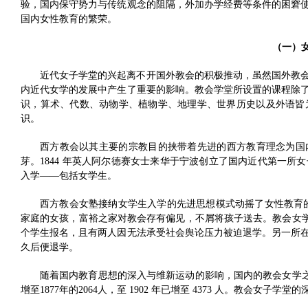
验，国内保守势力与传统观念的阻隔，外加办学经费等条件的困窘
国内女性教育的繁荣。
（一）
近代女子学堂的兴起离不开国外教会的积极推动，虽然国外教
内近代女学的发展中产生了重要的影响。教会学堂所设置的课程除
识，算术、代数、动物学、植物学、地理学、世界历史以及外语皆
识。
西方教会以其主要的宗教目的挟带着先进的西方教育理念为国
芽。1844 年英人阿尔德赛女士来华于宁波创立了国内近代第一
入学——包括女学生。
西方教会女塾接纳女学生入学的先进思想模式动摇了女性教育
家庭的女孩，富裕之家对教会存有偏见，不屑将孩子送去。教会女学开
个学生报名，且有两人因无法承受社会舆论压力被迫退学。另一所
久后便退学。
随着国内教育思想的深入与维新运动的影响，国内的教会女学之窘境
增至1877年的2064人，至 1902 年已增至 4373 人。教会