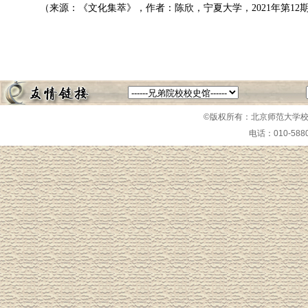
（来源：《文化集萃》，作者：陈欣，宁夏大学，2021年第12
©版权所有：北京师范大学校
电话：010-58