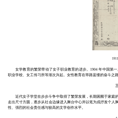
19
女学教育的繁荣带动了女子职业教育的进步。1904 年中国
职业学校、女工传习所等渐次兴起。女性教育在筚路蓝缕的奋斗之
近代女子学堂在步步斗争中取得了繁荣发展，长期困囿于家庭
走出尺寸方圆，逐步从社会边缘进入舞台中心并以笔为戎抒发个人
性、强烈的社会责任感与较高的文学创作水平。