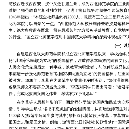
随校西迁陕西西安、汉中又迁甘肃兰州，成为西北师范学院的主要师
维护了师范教育的相对独立性，促进了抗日战争时期整个师范教育
1943
年指出：“本院全校师生约有
2500
人，教授有三分之二是师大的
此为本院可以自豪的一点。”
西北师范大学校长刘仲奎教授是这样评
生，绝大多数留在西北，留在最艰苦的地方服务基础教育，自觉地
的行业。”国立西北师范学院对中国师范大学精神的探索体现在以下
(
一
)
“以
自组建西北联大师范学院和成立西北师范学院以来，学校始终把
扬“以国家和民族为立场”的爱国精神，注重传承本民族的固有文化
人类文化承先启后之一种事业，以教育为职业者，与他种职业只以
李蒸进一步强化师范教育“以国家和民族为立场”的爱国精神，注重师
被激发。
1938
年，李蒸在为师范生毕业册作序时谈到：“如何灌输
各级教师义不容辞分所当为之事。”
李蒸对同学们提出号召：“诸君
任，完成此救国兴国之伟业，愿诸君力行何如耳
!
”
在李蒸等人思想的影响下，西北师范学院“以国家和民族为立
情，引导学生形成“读书不忘救国”的爱国情感，从而增强师范生
1400
多人
(
师范学院师生参与其中
)
祭扫汉代博望侯张骞墓，在墓前
报国之志和爱国之情。例如，邀请西北日报社社长赵惜梦作“国际
京”的讲演，“本院最宽大之第七教室内，挤满了听众”
;
请燕京大学梅