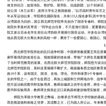
体支持抗日，如宣传队、救护队、慰劳队、抗战剧团，以个别谈话
括公演《木兰从军》
,
发挥大学生之救国效能，“以尽战时青年应尽
年从军运动以来，学院师生踊跃报名，共有
133
人报名参军
(
其中学生
台湾国语为目的，国立西北师范学院率先创办了国语专修科。师院
前院长李蒸对其寄语：“同学赴台任务，不只是推行国语，更重要的
院又派出百余名学生前往台湾协助开展推行国语运动。许多在台湾
他从西北联大分离出来的高校一样，秉持了一份爱国心、救国心、报
(
西北师范学院所处的抗日战争时期，中国师资极度匮乏而且质
家怀着强烈的改造社会、报效国家的使命感，带领广大师生克服重
了当时师范教育的发展。在西北联大师范学院阶段，师院想方设法
北师范学院阶段，系科设置规模不断扩大。根据服务西北地区教育
政
10
个系，设有国文、国语、史地、理化、劳作和体育
6
个专修科，
全的学院之一。由于仓促西迁，再加上城固和兰州两地办学、战争
想方设法购买图书和实验用具，教师自编讲义供学生使用，师生一
图书和实验用具，教师谭文炳亲赴汉口采购器材建设物理实验室，
师院为革除大学教育之弊端，在继承北平师范大学经验的基础
而忽视道德和体格之培养，其流弊之大，已为国人所公认。年来教育