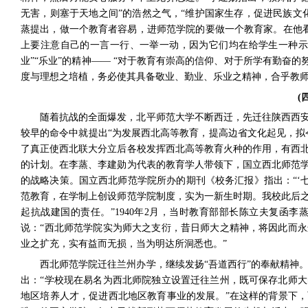
无害，则塞于天地之间”的浩然之气，“维护国家生存，促进民族文
蒸提出，做一个教育者容易，进师范学院的要做一个教育家。在他看来
上要注意自己的一言一行、一举一动，因为它们均在给学生一种
业”“乐业”的精神—— “对于教育有崇高的信仰、对于所学有勤奋的
度与理想之培植，务必使其具备敬业、勤业、乐业之精神，合乎教师
(
随着抗战的全面爆发，北平师范大学不断西迁，先迁往陕西西
较早的命令中就提出“为发展西北高等教育，提高边省文化起见，拟
了真正使西北联大分立后各校发挥西北高等教育火种的作用，有西
的计划。
在李蒸、李建勋为代表的教育学人带领下，国立西北师范
的战略决策。国立西北师范学院所办的期刊《校务汇报》指出：“‘
范教育，在学制上创设师范学院制度，实为一新生时期。我校此后
起抗战建国的责任。”
1940
年
2
月，当时教育部部长陈立夫复函李
说：“西北师范学院实为师大之支衍，昔日师大之精神，将因此而
业之扩充，实有益而无损，当为明达所洞悉也。”
西北师范学院迁往兰州办学，继续发扬“吾道西行”的奉献精神
出：“学校现在易名为西北师院独立设置迁往兰州，既可保存北师
地区培养人才，促进西北地区教育事业的发展。”
在这样的背景下，