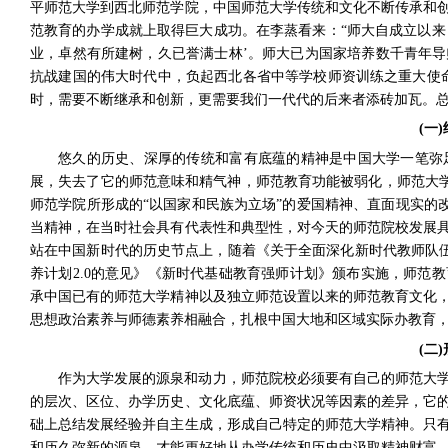
平师范大学到西北师范学院，中国师范大学传统和文化不断传承和
范教育的办学成就上取得巨大成功。在李蒸看来：“师大自成立以来
业，卓然有所建树，久已誉满士林’。师大已为国家培养数千青年
抗战建国的伟大时代中，负起西北各省中等学校师资训练之重大使
时，需要不断继承和创新，更需要我们一代代的后来者添砖加瓦。
(
一
)
悠久的历史、深厚的传统和富有底蕴的精神是中国大学一笔弥
展，失去了它的师范意味和精气神，师范教育功能被弱化，师范大学
师范学院所形成的“以国家和民族为立场”的爱国精神、直面现实的改
当精神，在当时社会具有代表性和典型性，对今天的师范院校发展
站在中国新时代的历史节点上，随着《关于全面深化新时代教师队
养计划
2.0
的意见》《新时代基础教育强师计划》颁布实施，师范教
承中国已有的师范大学精神以及独立师范设置以来的师范教育文化
思想政治素养与师德素养相融合，扎根中国大地和区域实际办教育
(
二
)
作为大学发展的源泉和动力，师范院校必须要有自己的师范大
的层次、区位、办学历史、文化底蕴、师资状况等因素的差异，它
础上总结发展经验并自主生成，形成自己特定的师范大学精神。只
和历久弥新的源泉，才能更好地从办学传统和历史中汲取精神财富