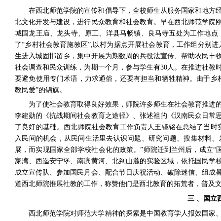
在西北师范学院的宣传和倡导下，全校师生从服务国家和地方
北文化开发与建设，进行民众教育和社会教育。早在西北师范学院
城固龙王庙、龙头寺、原工、洋县马畅镇、良马寺五处为工作地点
了“乡村社会教育施教区”
,
以村为据点开展社会教育，工作组分别进
生进入城固邯留乡，集中开展为期数周的兵役法宣传、帮助农民丰
社会调查和民众训练，为期一个月，参与学生有
30
人。在推进社教
要避免使用专门术语，力求通俗，还要有担当和牺牲精神。由于乡
教民爱”的锦旗。
为了使社会教育取得良好效果，师院许多师生在社会教育推进
李建勋的《抗战期间社会教育之途径》、张述祖的《汉南民众日常
了良好的基础。西北师院社会教育工作负责人王镜铭在总结了当时
入民间的机会，从民间生活里去认识问题、研究问题、搜集材料、
展，而实现国家全部学校社会化的政策。”
师院迁到兰州后，成立“
家湾、西迄安宁堡、南滨黄河、北到山麓的实验区域，依托国民学
成立宣传队、参加国民月会、配合节日庆祝活动、破除迷信、组成
道西北师院推展社教的工作，称赞他们是西北教育的拓荒者，普及
三 、国立
西北师范学院对师范大学精神的探索是中国教育学人报效国家