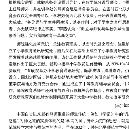
根据现实需要，裁撤总务处设置训导处，在各学院分设导师会，与
主任导师外，并在训导处的导师会组建常务委员会。在当时西北联
育会议议定全国专科以上学校效仿西北联大做法，开始设置训导处
大成效。“各导师与学生共同生活，以身作则，对于学生之言行思
者，亦无破坏纪律之事实。”
李蒸认为：“树立导师制与学校训导制
修养问题，实为我国教育一革新之举”。
师院强化改革意识，关注教育现实，以当时先进之理念，注重
立了小学教育通讯研究处，随后又在此基础上成立了小学教育研究
面发挥着越来越重要的作用。该处工作是以通信的方式解答小学教
发展作出了巨大贡献。就其中指导小学教员进修活动，从
1939-1945
赞该处：“查该院举办小学教育通讯研究，颇著成绩，殊堪嘉许。仍
设立，因划定区域，并规定协助地方教育行政机关研究辅导中等教
范学院与地方政府充分合作，通过成立了中等教育辅导委员会、中
作。师院教育系师生还利用与政府行政机关合作机会，在教育厅的
研究所教育家们也针对实际问题开展了大量中学教材、教法改革研
(
三
)
“知
中国自古以来就有尊师重道的师道传统，例如《学记》中的“凡
惑也”
,
为师之道的实质体现的是“学高为师，身正为范”的思想，就
范院校学术性与师范性的内涵。早在
1932
年，时任北平师范大学校