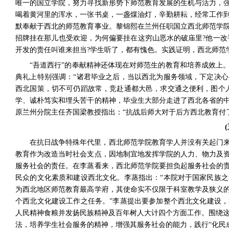
唯一的国立学院，努力寻找新形势下师范教育发展的生机与活力，
喝着黄河里的浑水，一张书桌，一盏煤油灯，辛勤耕耘，经常工作
默奉献于西北的师范教育事业。黎锦熙在兰州任职国立西北师范学
招牌挂在那儿也受欢迎，为何偏要挂在这穷山恶水的破庙里
?
他一改
开发的责任叫谁来担当
?
学生听了，都有愧色。
实践证明，西北师范
“吾道西行”的奉献精神还体现在对师范生的教育和培养成效上
典礼上特别强调：“诸君毕业之后，当以西北为服务领域，下定决
西北国策，切不可仍蹈故常，竞赴通都大邑，求交通之便利，图个
学、诚朴笃实和埋头苦干的精神，毕业生大部分走进了西北各省的
原兰州分院主任齐国梁教授指出：“抗战后师大对于后方西北教育付
(
在抗日战争特殊年代里，西北师范学院教育学人并没有关起门
教育作为改造当时社会支点，因地制宜地发挥学院的人力、物力及
服务社会的责任。在李蒸看来，西北师范学院要担负起服务社会的
民众的文化素质和建设西北文化。李蒸指出：“本院对于国家民族
为西北地区师范教育最高学府，其使命实不仅限于科室教学及狭义
个西北文化建设工作之任务。”
李蒸提出要参加整个西北文化建设，
人民精神食粮并发扬民族精神及百年树人大计
四个方面工作。围绕这
法，培养学生社会服务的精神，增强其服务社会的能力，践行“化民