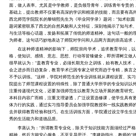
面，做人表率。尤其是中学教师，是负领导青年，训练青年专责的
基础上，提出教师不仅要有高深的学识和精湛的技能，而且要有高尚
西北师范学院院长的黎锦熙先生为《毕业同学录》题词：“知术欲圆
题词紧密联系了西北的自然风貌和人文特征，深刻地揭示了知与术
与生活等核心话题，发扬和拓展了传统的师道精神。这句话一般的
为师者。这句话巧妙地表达了师院对学问和人品两方面的崇高追求，
在这种师道精神的影响下，师院崇尚学术，追求教育学问，以
格，使知识、感情、意志、思想、行动等皆臻健全，即所谓树立做人
很早就认为：“盖教育专业，必须长期充分之训练，始有教人技术，
会之进步而日趋复杂，教育学术已因专家之研究而趋于专精，换言
不予以训练。”
这样，学院对师范生的专业训练就从课程设置、实习
院提出了师范课程设置的特殊性，除了普通大学所学的专业知识以
注重传递现代文化，还要加强师范生以教育为立场开展的教育研究
本科目内容广而精，注重文理渗透，广泛设置选修课，使学生具有
体力行的实践，通过实习指导委员会加强学院教授和一线实践教师
去并获得教育经验和技巧。在生活训练方面，学院通过设立学生生活
秀的生活能力和道德品质。
李蒸认为：“所谓教育专业化，除关于知识技能方面须经过严
精神，然后方能安心服务，不至见异思迁。”
李建勋指出，教师的“