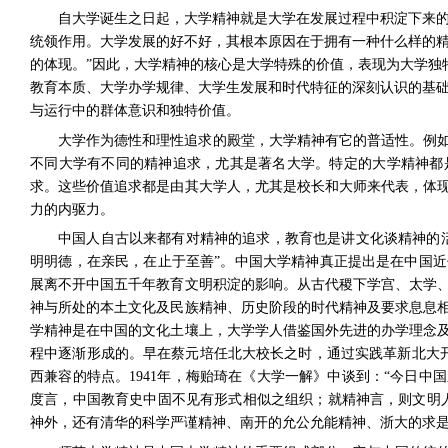
自大学诞生之日起，大学精神就是大学在发展过程中积淀下来
统领作用。大学发展的好不好，其根本原因在于拥有一种什么样的精
的体现。”因此，大学精神的核心是大学特殊的价值，表现为大学独
教育本质、大学办学规律、大学生发展和时代特征的深刻认识的基
与运行中的群体意识和独特价值。
大学作为德性和理性追求的殿堂，大学精神有它的普适性。例
不同大学有不同的精神追求，尤其是著名大学。特定的大学精神都
求。这些价值追求都是由其大学人，尤其是校长和大师来代表，体
力的内驱力。
中国人自古以来都有对精神的追求，教育也是讲文化谈精神的
明明德，在亲民，在止于至善”。中国大学精神真正提出是在中国
展离不开中国五千年教育文明积淀的影响。从古代稷下学宫、太学
神与所处的本土文化及民族精神、历史阶段的时代精神及要求息息
学精神是在中国的文化土壤上，大学学人借鉴国外先进的办学理念
程中逐渐形成的。早在蔡元培任北大校长之时，通过实践革新北大开“
西兼容的特点。
1941
年，梅贻琦在《大学一解》中谈到：“今日中
度言，中国教育史中固不见有形式相似之组织；就精神言，则文明
神外，还有清华的科学严谨精神、南开的允公允能精神、浙大的求