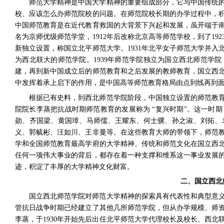
师范大学精神是中国大学精神的重要组成部分，它与中国传统
校、应该怎么办师范院校的问题。在师范院校长期的办学过程中，
中国师范教育是在近代教育救国的大背景下兴起和发展，虽开端于
名为京师优级师范学堂，
1912
年后改称北京高等师范学校，到了
192
新独立设置，称国立北平师范大学。
1931
年北平女子师范大学并入
为西北联大的师范学院。
1939
年师范学院独立为国立西北师范学院
建，再到新中国成立后的师范教育和之后发展的教师教育，国立西
中发挥着承上启下的作用，是中国高等师范教育格局由点到线再到
根据已有史料，到西北师范学院阶段，中国独立设置的师范教
院院长李蒸把抗战时期师范教育的发展称为 “复兴时期”。这一时
勋、齐国梁、黄国璋、马师儒、王耀东、何士骥、孙之淑、刘拓、
义、郭毓彬、汪如川、王非曼等。在这些教育大师的带领下，师范
学和全国师范教育最高学府的大学精神、传统和师范文化在国立西
任何一项伟大事业的背后，都存在着一种支撑和维系这一事业发展
迹，积淀了丰厚的大学精神文化财富。
二、国立西北
国立西北师范学院对师范大学精神的探索具有代表性和典型意
管抗日战争时期已经建立了其他几所师范学院，但从办学规模、师
李蒸，于
1930
年开始先后出任北平师范大学代理校长及校长、西北