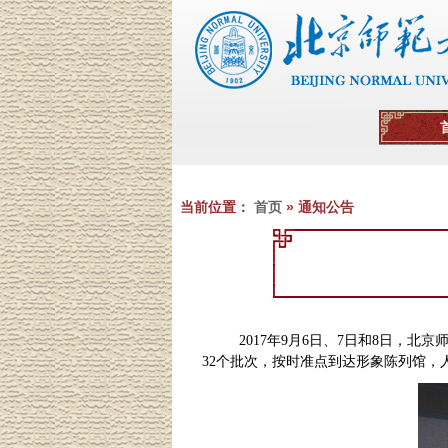
当前位置：
首页
» 通知公告
2017
年
9
月
6
日、
7
日和
8
日，北京
32
个批次，按时准点到达形象陈列馆，